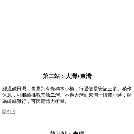
第二站：大灣
+
東灣
經過鹹田灣，會見到有條獨木小橋，行過便是安記士多。稍作
休息，可繼續挑戰其餘二灣。不過大灣到東灣一段屬小路，頗
為崎嶇難行，可因應體力衡量。