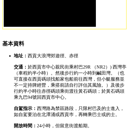
基本資料
地址：
西貢大浪灣郊遊徑、赤徑
交通：
於西貢市中心親民街乘村巴29R （NR2）) 西灣亭
（車程約半小時）。然後步行約一小時到鹹田灣。（也
可直接在西貢碼頭找船家包船前往西灣，但小艇服務並
不一定持牌經營，乘搭前請自行評估其風險。）及後步
行約半小時往赤徑碼頭乘街渡往黃石碼頭；於黃石碼頭
乘九巴94號回西貢市中心。
自駕指示：
西灣路為禁區路段，只限村巴及的士進入，
如自駕要泊在北潭涌或西貢巿，再轉乘巴士或的士。
開放時間：
24小時，但留意街渡船期。