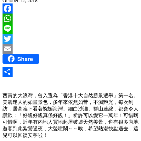
October 12, 2018
Facebook
WhatsApp
Line
Twitter
Share
Email
Share
西貢的大浪灣，曾入選為「香港十大自然勝景選舉」第一名。
美麗迷人的如畫景色，多年來依然如昔，不減艷光，每次到
訪，居高臨下看著蜿蜒海灣、細白沙灘、群山連綿，都會令人
讚歎：「好靚好靚真係好靚！」祈許可以愛它一萬年！可惜啊
可惜啊，近年有內地人買地起屋破壞天然美景，也有很多內地
遊客到此紮營過夜，大聲喧鬧～～唉，希望熱潮快點過去，這
兒可以回復安寧啦！