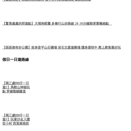
【驚喜處處的郊遊點】大埔烏蛟騰 多條行山步路線 20-30分鐘順便賞楓秘點
【區區都有好公園】前身是平山石礦場 岩石主題遊樂場 隱身屋邨中 爬上爬落最好玩
假日一日遊路線
【兩三歲BB仔一日
遊2】馬鞍山神秘玩
點 穿越龍貓隧道
【兩三歲BB仔一日
遊3】玩著沙走入隱
世小村 西貢麻南笏