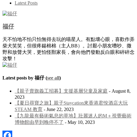
Latest Posts
福仔
天不怕地不怕只怕無得去玩的喵星人。有點壞心眼，喜歡作弄
柴犬笑笑，但很疼鍚棉棉（主人BB）。討厭小朋友嘈吵、撒
野和放聲大哭，更怕怪獸家長，會向他們發動反白眼和碎碎念
攻擊！
Latest posts by 福仔
(
see all
)
【親子賣旗義工招募】支援基層兒童及家庭
- August 8,
2023
【夏日尋寶之旅】親子Staycation來香港君悅酒店大玩
STEAM 教育
- June 22, 2023
【九龍最有藝術氣息的草地】壯麗迷人的M＋視覺藝術
博物館由早到晚停不了
- May 10, 2023