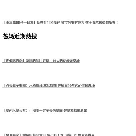
【兩三歲BB仔一日遊】反轉叮叮和船仔 城市的獨有魅力 孩子看來樣樣都新奇！
爸媽近期熱搜
【逐個玩過夠】唔玩唔知咁好玩 10大唔使錢遊樂場
【必去親子樂園】水桶滑梯 車胎鞦韆 停留在90年代的假日農場
【室內玩樂天堂】小朋友一定要去的樂園 智樂遊戲萬象館
【盛夏限定】樹屋田莊開放日 做小野人泰山通山走 攀原始樹屋