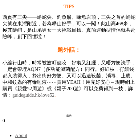
TIPS
西貢有三尖——蚺蛇尖、釣魚翁、睇魚岩頂，三尖之首的蚺蛇
尖就在東灣附近，若為攀山好手，可以一闖！此山高468米，
極其陡峭，是山系男女一大挑戰目標。真箇運動型情侶就共赴
險峰，創下回憶啦！
題外話：
小編行山時，時常被蚊叮蟲咬，好痕又紅腫，又唔方便洗手，
一定會帶埋AQN7（多功能滅菌配方）同行。好細枝，孖細袋
都入裝得入，拎出街好方便。又可以迅速殺菌、消毒、止癢、
中和蚊蟲的有毒唾液⋯⋯實用YEAH！用完好安心～現時網上
購買《親愛52周遊》或《親子200遊》可以免費得到一枝，詳
情：
guideguide.hk/love52
。
廣告
0
About