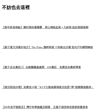
不妨也去這裡
【新年飲食熱點】圍村風味層層疊 屏山傳統盆菜＋九缽菜 諗起都舔舔脷
【親子夏天消暑好地方】The Pulse 灘畔商場 十秒衝去沙灘 室內戶外瞬間轉移
【親子必去農莊2】 仙氣飄飄處處聞 448農莊 免費送你農耕導賞
【復活節送好禮】免費送10張「KCP九龍城廣場復活扭蛋“彈”跳樂園遊戲券」
【80年老字號餅店】灣仔奇華旗艦店開幕 五毫子個現烤老婆餅限量發售