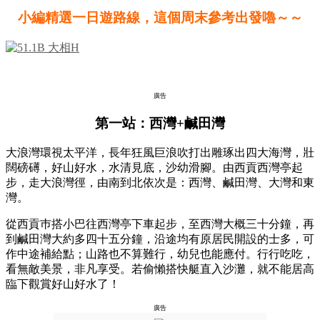
小編精選一日遊路線，這個周末參考出發嚕～～
廣告
第一站：西灣
+
鹹田灣
大浪灣環視太平洋，長年狂風巨浪吹打出雕琢出四大海灣，壯
闊磅礡，好山好水，水清見底，沙幼滑腳。由西貢西灣亭起
步，走大浪灣徑，由南到北依次是：西灣、鹹田灣、大灣和東
灣。
從西貢巿搭小巴往西灣亭下車起步，至西灣大概三十分鐘，再
到鹹田灣大約多四十五分鐘，沿途均有原居民開設的士多，可
作中途補給點；山路也不算難行，幼兒也能應付。行行吃吃，
看無敵美景，非凡享受。若偷懶搭快艇直入沙灘，就不能居高
臨下觀賞好山好水了！
廣告