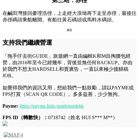
第三站：赤徑
在鹹田灣接回麥理浩徑，上走經大浪坳再下走至赤徑，最後往
赤徑碼頭乘船離開。有船往黃石碼頭或馬料水碼頭。
廣告
支持我們繼續營運
「拖手仔去街GUIDE」旅遊網一直由編輯K和M自掏腰包經
營，由2016年至今已經幾年，背後並無任何BACKUP。亦由
於我們不想太HARDSELL和賣廣告，一直以來極少接鱔稿
JOB。
如覺得我們的資訊又用，想給我們一點鼓勵，請以PAYME或
FPS打賞（SCAN QR CODE）。多多益善，少少無拘。
Payme:
https://payme.hsbc/guideguidehk
FPS ID（轉數快）：
0718742（姓名 HUI S*** M**）