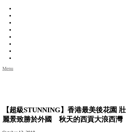
主頁
親親自然
城市角落
室內玩樂
一日遊
限時活動
名人專訪
Guideguidehk購物網
Menu
【超級STUNNING】香港最美後花園 壯
麗景致勝於外國 秋天的西貢大浪西灣