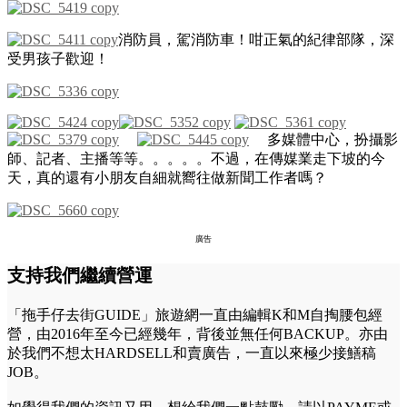
消防員，駕消防車！咁正氣的紀律部隊，深
受男孩子歡迎！
多媒體中心，扮攝影
師、記者、主播等等。。。。。不過，在傳媒業走下坡的今
天，真的還有小朋友自細就嚮往做新聞工作者嗎？
廣告
支持我們繼續營運
「拖手仔去街GUIDE」旅遊網一直由編輯K和M自掏腰包經
營，由2016年至今已經幾年，背後並無任何BACKUP。亦由
於我們不想太HARDSELL和賣廣告，一直以來極少接鱔稿
JOB。