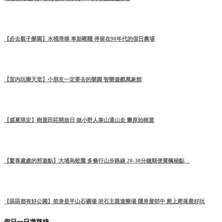
【必去親子樂園】水桶滑梯 車胎鞦韆 停留在90年代的假日農場
【室內玩樂天堂】小朋友一定要去的樂園 智樂遊戲萬象館
【盛夏限定】樹屋田莊開放日 做小野人泰山通山走 攀原始樹屋
【驚喜處處的郊遊點】大埔烏蛟騰 多條行山步路線 20-30分鐘順便賞楓秘點
【區區都有好公園】前身是平山石礦場 岩石主題遊樂場 隱身屋邨中 爬上爬落最好玩
假日一日遊路線