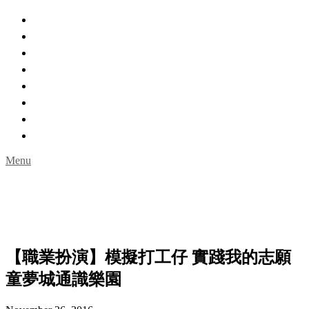
主頁
親親自然
城市角落
室內玩樂
一日遊
限時活動
名人專訪
Guideguidehk購物網
Menu
【職業扮演】模擬打工仔 實踐我的志願
童夢城通識樂園