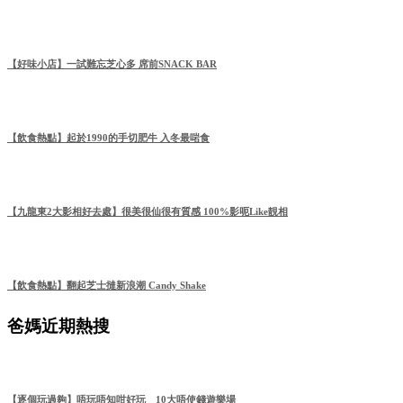
【好味小店】一試難忘芝心多 席前SNACK BAR
【飲食熱點】起於1990的手切肥牛 入冬最啱食
【九龍東2大影相好去處】很美很仙很有質感 100%影呃Like靚相
【飲食熱點】翻起芝士撻新浪潮 Candy Shake
爸媽近期熱搜
【逐個玩過夠】唔玩唔知咁好玩 10大唔使錢遊樂場