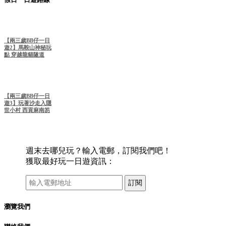
【兩三歲BB仔一日
遊2】馬鞍山神秘玩
點 穿越龍貓隧道
【兩三歲BB仔一日
遊3】玩著沙走入隱
世小村 西貢麻南笏
週末去哪兒玩？輸入電郵，訂閱我們吧！
獲取最好玩一日遊資訊：
訂閱
瀏覽我們