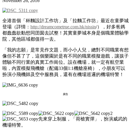
November 26, 2016
全港首個「杯麵設計工作坊」及「拉麵工作坊」最近在童夢城
登場（詳情：
http://dreamcometrue.com.hk/nissin
/），好多爸媽
都蠢蠢欲動想同囝囡去試整！其實童夢城本身是個職業體驗學
院，其他區域都值得一去。
「我的志願」是常見作文題，而小小人兒，總對不同職業有想
像但不甚了了，這個樂園於是有不同的職業模擬遊戲，讓孩子
體驗不同行業的真實工作崗位。設在機場，就一定有航空業
啦，內置模擬飛機艙（配備33個1:1機艙座椅），小朋友可以
扮演小飛機師及空中服務員，還有在機場巡邏的機場特警！
廣告
先來穿上制服，「荷槍實彈」，扮演威武的
機場特警。