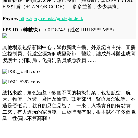
如覺得我們的資訊又用，想給我們一點鼓勵，請以PAYME或
FPS打賞（SCAN QR CODE）。多多益善，少少無拘。
Payme:
https://payme.hsbc/guideguidehk
FPS ID（轉數快）：
0718742（姓名 HUI S*** M**）
其他場景包括新聞中心，學做新聞主播、外景記者主持、直播
室控制員、報道室攝錄師或攝影師；醫院，裝成外科醫生或育
嬰護士；消防局，化身消防員或急救員……
總括來說，角色涵蓋10多個不同的模擬行業，包括航空、航
天、物流、旅遊、廣播及新聞、政府部門、醫療及演藝等。不
過是否抵玩，就真的見仁見智了！一來，入場貴真的有點貴；
二來，有去過玩的家長說，由於時間有限，根本試不了多個職
業，性價比不算高啊！