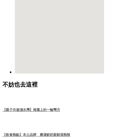
不妨也去這裡
【親子共遊淺水灣】海灘上的一輪彎月
【飲食熱點】本土品牌 農場鮮奶新鮮滾熱辣