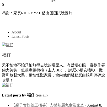
廣告
0
鳴謝：家長RICKY YAU借出囝囝試玩圖片
About
Latest Posts
福仔
天不怕地不怕只怕無得去玩的喵星人。有點壞心眼，喜歡作弄
柴犬笑笑，但很疼鍚棉棉（主人BB）。討厭小朋友嘈吵、撒
野和放聲大哭，更怕怪獸家長，會向他們發動反白眼和碎碎念
攻擊！
Latest posts by 福仔
(
see all
)
【親子賣旗義工招募】支援基層兒童及家庭
- August 8,