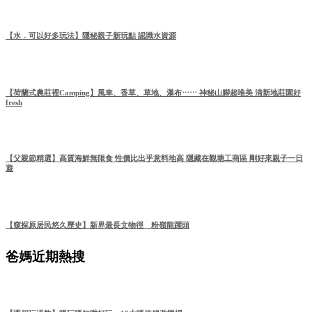
【水．可以好多玩法】隱秘親子新玩點 認識水資源
【荷蘭式農莊裡Camping】風車、香草、草地、瀑布⋯⋯ 神秘山腳超唯美 清新地莊園好
fresh
【父親節精選】高質海鮮無限食 性價比出乎意料地高 隱藏在觀塘工商區 剛好來親子一日
遊
【窺探原居民悠久歷史】新界最長文物徑 粉嶺龍躍頭
爸媽近期熱搜