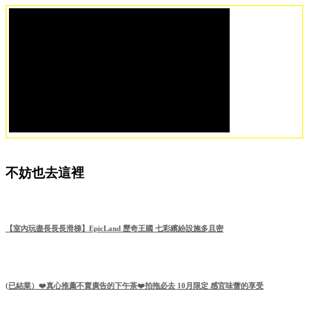
不妨也去這裡
【室內玩盡長長長滑梯】EpicLand 歷奇王國 七彩繽紛設施多且密
(已結業）❤️真心推薦不賣廣告的下午茶❤️拍拖必去 10月限定 感官味蕾的享受