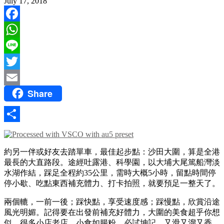
July 17, 2018
Facebook
WhatsApp
Line
Twitter
Share
Email
Share
約另一伴或好友去踏單車，最佳起步點：沙田大圍，算是全港
最長的大直路段。途經吐露港、科學園，以大埔大尾篤船灣淡
水湖作結，踩足全程約35公里，需時大概5小時，留點時間停
停小歇、吃點東西補充體力、打卡拍照，就要預足一整天了。
兩個轆，一前一後；踩快點，享受速度感；踩慢點，欣賞沿途
風光明媚。記得要在出發前補充好體力，大圍的美食超乎你想
似，很多小店老店。小食如腸粉，必試坤記，又滑又溜又香，