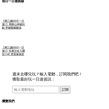
假日一日遊路線
【兩三歲BB仔一日
遊2】馬鞍山神秘玩
點 穿越龍貓隧道
【兩三歲BB仔一日
遊3】玩著沙走入隱
世小村 西貢麻南笏
週末去哪兒玩？輸入電郵，訂閱我們吧！
獲取最好玩一日遊資訊：
訂閱
瀏覽我們