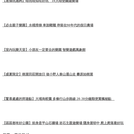
【逐個玩過夠】唔玩唔知咁好玩 10大唔使錢遊樂場
【必去親子樂園】水桶滑梯 車胎鞦韆 停留在90年代的假日農場
【室內玩樂天堂】小朋友一定要去的樂園 智樂遊戲萬象館
【盛夏限定】樹屋田莊開放日 做小野人泰山通山走 攀原始樹屋
【驚喜處處的郊遊點】大埔烏蛟騰 多條行山步路線 20-30分鐘順便賞楓秘點
【區區都有好公園】前身是平山石礦場 岩石主題遊樂場 隱身屋邨中 爬上爬落最好玩