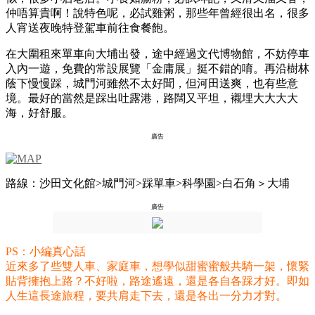
仲唔算貴啊！說特色呢，必試雞粥，那些年曾經很出名，很多
人宵送夜晚特登駕車前往食餐飽。
在大圍租來單車向大埔出發，途中經過文代博物館，不妨停車
入內一遊，免費的常設展覽「金庸展」挺不錯的唷。再沿樹林
蔭下慢慢踩，城門河雖然不太好聞，但河田送爽，也有些意
境。最好的當然是踩出吐露港，路闊又平坦，襯埋大大大大
海，好舒服。
廣告
路線：沙田文化館>城門河>踩單車>科學園>白石角＞大埔
廣告
PS：小編真心話
近來多了些雙人車、家庭車，想學似甜蜜蜜般共騎一架，
懷緊
貼背擁抱上路？不好啦，路途遙遠，還是各自各踩才好。即如
人生這長途旅程，要共肩走下去，還是各出一分力才對。