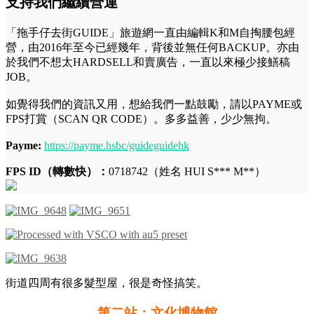
支持我們繼續營運
「拖手仔去街GUIDE」旅遊網一直由編輯K和M自掏腰包經
營，由2016年至今已經幾年，背後並無任何BACKUP。亦由
於我們不想太HARDSELL和賣廣告，一直以來極少接鱔稿
JOB。
如覺得我們的資訊又用，想給我們一點鼓勵，請以PAYME或
FPS打賞（SCAN QR CODE）。多多益善，少少無拘。
Payme:
https://payme.hsbc/guideguidehk
FPS ID（轉數快）：
0718742（姓名 HUI S*** M**）
街道四周有很多髮型屋，很是奇怪搞笑。
第二站：文化博物館