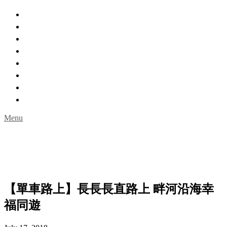
主頁
親親自然
城市角落
室內玩樂
一日遊
限時活動
名人專訪
Guideguidehk購物網
Menu
【單車路上】長長長直路上 畔河沿海幸
福同遊