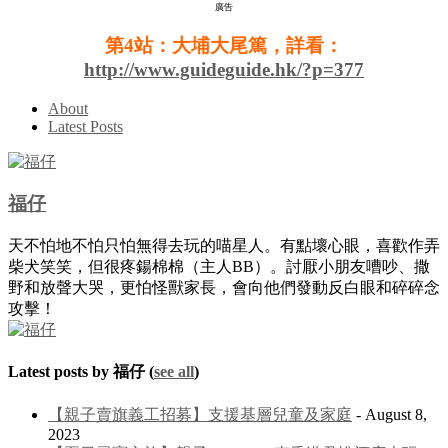
廣告
第4站：大埔大尾篤，詳看：
http://www.guideguide.hk/?p=377
About
Latest Posts
福仔
天不怕地不怕只怕無得去玩的喵星人。有點壞心眼，喜歡作弄
柴犬笑笑，但很疼鍚棉棉（主人BB）。討厭小朋友嘈吵、撒
野和放聲大哭，更怕怪獸家長，會向他們發動反白眼和碎碎念
攻擊！
Latest posts by 福仔
(
see all
)
【親子賣旗義工招募】支援基層兒童及家庭
- August 8,
2023