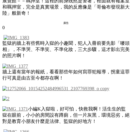
展覽館－－羈押室！這裡的前身既然是警署，裡面就有報案室
和羈押室，完全是真實場景，我的反應像是「哥倫布發現新大
陸」般新奇！
廣告
0
監獄的牆上有些舊時入獄的小趣聞，犯人入冊前要先影「嘜頭
相」，不準哭、不準笑、不準化妝，三大步驟，這才影出完美
的照片啊！
牆上還有當年的報紙，看看那些年如何寫罪犯報導，拐童這罪
行可真是由古至今都存在啊！
小編K入獄啦，好可怕，快救我啊！活生生的監
獄在眼前，小小的房間設有蹲廁，但一片灰黑，環境惡劣，絕
對是教育小朋友什麼是法律、監獄的好地方！