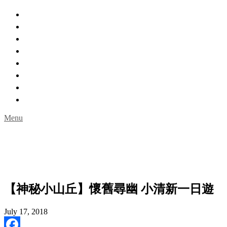
主頁
親親自然
城市角落
室內玩樂
一日遊
限時活動
名人專訪
Guideguidehk購物網
Menu
【神秘小山丘】懷舊尋幽 小清新一日遊
July 17, 2018