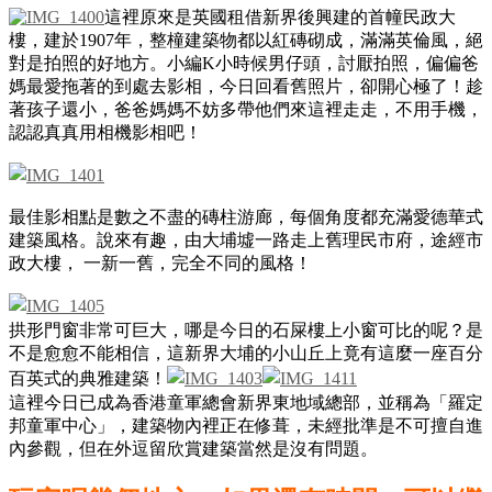
這裡原來是英國租借新界後興建的首幢民政大
樓，建於1907年，整橦建築物都以紅磚砌成，滿滿英倫風，絕
對是拍照的好地方。小編K小時候男仔頭，討厭拍照，偏偏爸
媽最愛拖著的到處去影相，今日回看舊照片，卻開心極了！趁
著孩子還小，爸爸媽媽不妨多帶他們來這裡走走，不用手機，
認認真真用相機影相吧！
最佳影相點是數之不盡的磚柱游廊，每個角度都充滿愛德華式
建築風格。說來有趣，由大埔墟一路走上舊理民市府，途經市
政大樓， 一新一舊，完全不同的風格！
拱形門窗非常可巨大，哪是今日的石屎樓上小窗可比的呢？是
不是愈愈不能相信，這新界大埔的小山丘上竟有這麼一座百分
百英式的典雅建築！
這裡今日已成為香港童軍總會新界東地域總部，並稱為「羅定
邦童軍中心」，建築物內裡正在修葺，未經批準是不可擅自進
內參觀，但在外逗留欣賞建築當然是沒有問題。