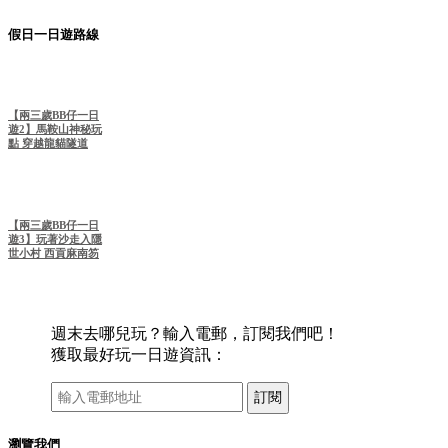
假日一日遊路線
【兩三歲BB仔一日
遊2】馬鞍山神秘玩
點 穿越龍貓隧道
【兩三歲BB仔一日
遊3】玩著沙走入隱
世小村 西貢麻南笏
週末去哪兒玩？輸入電郵，訂閱我們吧！
獲取最好玩一日遊資訊：
訂閱
瀏覽我們