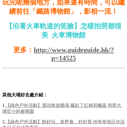
玩完呢幾個地方，如果還有時間，可以繼
續前往「鐵路博物館」，影相一流！
【沿著火車軌道的笑臉】怎樣拍照都很
美 火車博物館
更多：
http://www.guideguide.hk/?
p=14525
其他大埔好去處介紹：
1.
【綠色戶外活動】運頭角遊樂場 藏起了紅棉和楓葉 和那大
埔官小的春暉園
2.
【綠色戶外活動】勁好玩、多野食、好好買 仲有草地日光浴