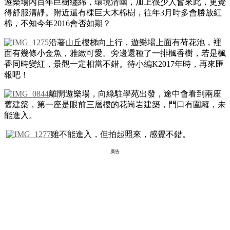
遊樂場內百年巨樹纏綿，環境清幽，加上很少人會來此，更覺
得舒服清靜。附近還有棵巨大木棉樹，往年3月時多會勝放紅
棉，不知今年2016會否如期？
沿著山丘樓梯向上行，遊樂場上面有荷花池，裡
面有幾條小金魚，雅緻可愛。旁邊還種了一排楓香樹，若是楓
香同時變紅，景觀一定相當不錯。待小編K2017年時，再來匯
報吧！
離開遊樂場，向綠駐學苑出發，途中會看到兩座
舊建築，第一座是眼前三層樓的花崗岩建築，門口有圍籬，未
能進入。
雖不能進入，但拍起照來，感覺不錯。
廣告