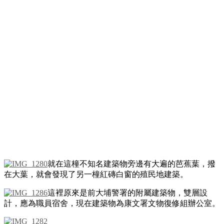
就在這橦不知名建築物旁邊有大遍的芭蕉葉，撥
在大葉，就會發現了另一橦紅磚白窗的殖民地建築。
這裡原來是前大埔警署的附屬建築物，雙層設
計，應為職員宿舍，現在建築物為康文署文物復修組辦公室。