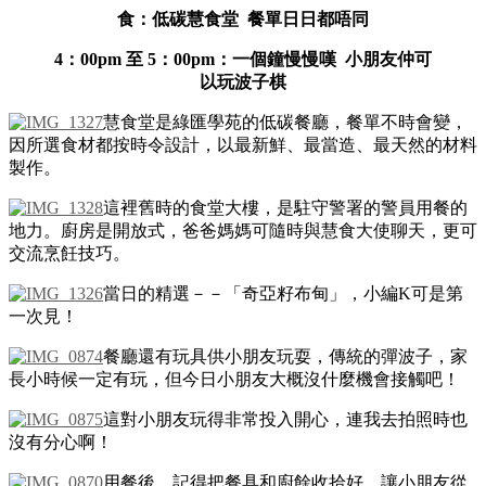
食：低碳慧食堂 餐單日日都唔同
4：00pm 至 5：00pm：一個鐘慢慢嘆 小朋友仲可
以玩波子棋
慧食堂是綠匯學苑的低碳餐廳，餐單不時會變，
因所選食材都按時令設計，以最新鮮、最當造、最天然的材料
製作。
這裡舊時的食堂大樓，是駐守警署的警員用餐的
地力。廚房是開放式，爸爸媽媽可隨時與慧食大使聊天，更可
交流烹飪技巧。
當日的精選－－「奇亞籽布甸」，小編K可是第
一次見！
餐廳還有玩具供小朋友玩耍，傳統的彈波子，家
長小時候一定有玩，但今日小朋友大概沒什麼機會接觸吧！
這對小朋友玩得非常投入開心，連我去拍照時也
沒有分心啊！
用餐後，記得把餐具和廚餘收拾好，讓小朋友從