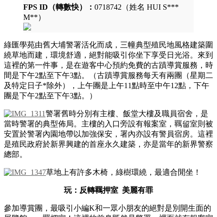
FPS ID（轉數快）：
0718742（姓名 HUI S***
M**）
綠匯學苑
由
舊大埔警署活化而成，三幢典型殖民地風格建築圍
繞草地而建，環境舒適，絕對能吸引你坐下享受日光浴。來到
這裡的第一件事，是在遊客中心預約
免費的古蹟導賞服務，
時
間是下午2點至下午3點。（
古蹟導賞服務
每天有兩團（星期二
及特定日子*除外），
上午團是上午11點時至中午12點，
下午
團是下午2點至下午3點。）
警署舊時分別有主樓、飯堂大樓及職員宿舍，是
當時警署的典型佈局。主樓的入口旁設有報案室，羈留室則被
安置於警署內園地帶以加強保安，署內亦設有警員宿房。這裡
是殖民政府於新界興建的首座永久建築，亦是當年的新界警察
總部。
草地上有許多木椅，綠樹環繞，最適合閒坐！
玩：反轉羈押室 美麗有罪
參加導賞團，最吸引小編K和一眾小朋友的絕對是別開生面的