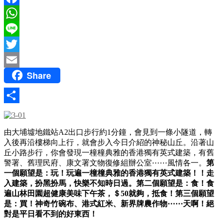
Facebook
WhatsApp
Line
Twitter
Share
Email
Share
由大埔墟地鐵站A2出口步行約1分鐘，會見到一條小隧道，轉
入後再沿樓梯向上行，就會步入今日介紹的神秘山丘。沿著山
丘小路步行，你會發現一橦橦典雅的香港獨有英式建築，有舊
警署、舊理民府、康文署文物復修組辦公室⋯⋯風情各一。
第
一個願望是：玩！玩遍一橦橦典雅的香港獨有英式建築！！走
入建築，扮黑扮馬，快樂不知時日過。
第二個願望是：食！食
遍山林田園超健康美味下午茶，＄50就夠，抵食！
第三個願望
是：買！神奇竹碗布、港式紅米、新界牌農作物⋯⋯天啊！絕
對是平日看不到的好東西！