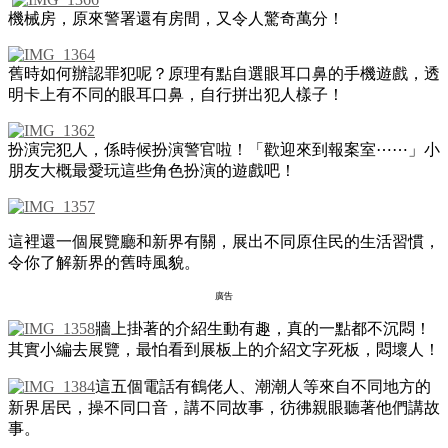
機械房，原來警署還有房間，又令人驚奇萬分！
舊時如何辦認罪犯呢？原理有點自選眼耳口鼻的手機遊戲，透
明卡上有不同的眼耳口鼻，自行拼出犯人樣子！
扮演完犯人，係時候扮演警官啦！「歡迎來到報案室⋯⋯」小
朋友大概最愛玩這些角色扮演的遊戲吧！
這裡還一個展覽廳和新界有關，展出不同原住民的生活習慣，
令你了解新界的舊時風貌。
廣告
牆上掛著的介紹生動有趣，真的一點都不沉悶！
其實小編去展覽，最怕看到展板上的介紹文字死板，悶壞人！
這五個電話有鶴佬人、潮潮人等來自不同地方的
新界居民，操不同口音，講不同故事，彷彿親眼聽著他們講故
事。