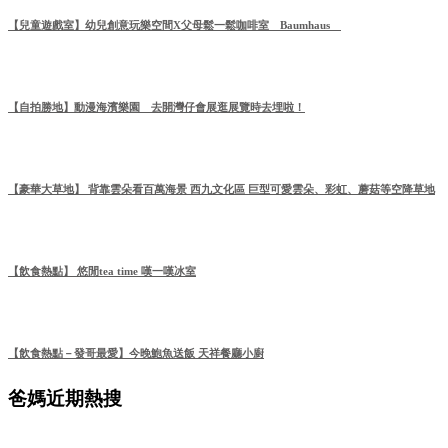
【兒童遊戲室】幼兒創意玩樂空間X父母鬆一鬆咖啡室 Baumhaus
【自拍勝地】動漫海濱樂園 去開灣仔會展逛展覽時去埋啦！
【豪華大草地】 背靠雲朵看百萬海景 西九文化區 巨型可愛雲朵、彩虹、蘑菇等空降草地
【飲食熱點】 悠閒tea time 嘆一嘆冰室
【飲食熱點－發哥最愛】今晚鮑魚送飯 天祥餐廳小廚
爸媽近期熱搜