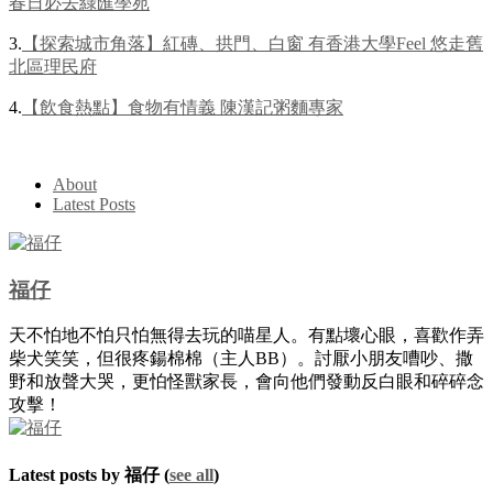
春日必去綠匯學苑
3.
【探索城市角落】紅磚、拱門、白窗 有香港大學Feel 悠走舊
北區理民府
4.
【飲食熱點】食物有情義 陳漢記粥麵專家
About
Latest Posts
福仔
天不怕地不怕只怕無得去玩的喵星人。有點壞心眼，喜歡作弄
柴犬笑笑，但很疼鍚棉棉（主人BB）。討厭小朋友嘈吵、撒
野和放聲大哭，更怕怪獸家長，會向他們發動反白眼和碎碎念
攻擊！
Latest posts by 福仔
(
see all
)