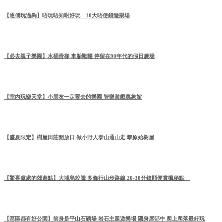
【逐個玩過夠】唔玩唔知咁好玩 10大唔使錢遊樂場
【必去親子樂園】水桶滑梯 車胎鞦韆 停留在90年代的假日農場
【室內玩樂天堂】小朋友一定要去的樂園 智樂遊戲萬象館
【盛夏限定】樹屋田莊開放日 做小野人泰山通山走 攀原始樹屋
【驚喜處處的郊遊點】大埔烏蛟騰 多條行山步路線 20-30分鐘順便賞楓秘點
【區區都有好公園】前身是平山石礦場 岩石主題遊樂場 隱身屋邨中 爬上爬落最好玩