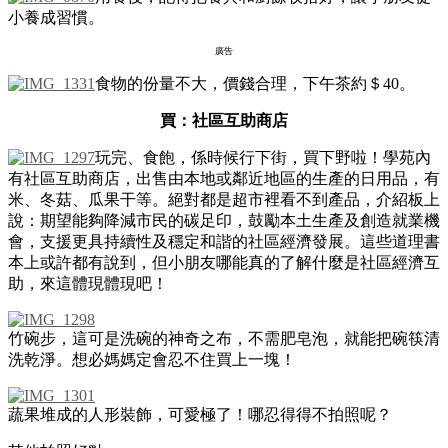
小養成習慣。
廣告
食物的份量不大，價錢合理，下午茶約＄40。
買：
社區互助商店
玩完、食飽，係時候行下街，買下野啦！學苑內
有社區互助商店，出售由本地或鄰近地區的生產的日用品，有
米、冬菇、瓜果干等。絕對都是超市裡看不到產品，介紹板上
說：期望能夠降減市民的碳足印，鼓勵本土生產及創造就業機
會，支援更具持續性及穩定和諧的社區經濟發展。這些道理書
本上或許都有說到，但小朋友哪能真的了解什麼是社區經濟互
助，來這體現體現吧！
竹碗步，這可是洗碗的神奇之布，不需肥皂泡，就能把碗筷清
洗乾淨。想必媽媽定會忍不住買上一塊！
蔬果堆成的人形裝飾，可愛極了！哪忍得得不拍照呢？