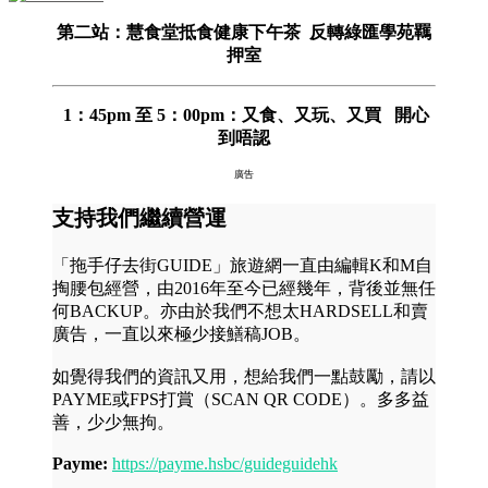
第二站：慧食堂抵食健康下午茶 反轉綠匯學苑羈
押室
1：45pm 至 5：00pm：又食、又玩、又買 開心
到唔認
廣告
支持我們繼續營運
「拖手仔去街GUIDE」旅遊網一直由編輯K和M自
掏腰包經營，由2016年至今已經幾年，背後並無任
何BACKUP。亦由於我們不想太HARDSELL和賣
廣告，一直以來極少接鱔稿JOB。
如覺得我們的資訊又用，想給我們一點鼓勵，請以
PAYME或FPS打賞（SCAN QR CODE）。多多益
善，少少無拘。
Payme:
https://payme.hsbc/guideguidehk