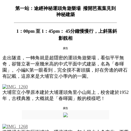
第一站：途經神秘運頭角遊樂場 撥開芭蕉葉見到
神秘建築
1：00pm 至 1：45pm：
45分鐘慢慢行，上斜落斜
影靚相
廣告
走出隧道，一轉角就是超隱密的運頭角遊樂場，看似平平無
奇，卻聳立著一座幾米高的中式平面中式建築，名為「春暉
園」。小編K第一眼看到，完全摸不著頭腦，好在旁邊的碑石
有記載，這原來是大埔官立小學內的一園。
大埔官立小學原本建於大埔運頭角里小山崗上，校舍建於1952
年，古樸典雅，大概就是「春暉園」般的模樣吧！
廣告