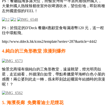
PS：餐廳臨海多露天位，而愉景灣有一半居民都係外國人，
大量外國人熱辣辣都坐室外吹啤酒吹水，望住佢地，即刻有種
左外國渡假的FEEL！
PS：於指定的D'Deck 餐廳#惠顧堂食每滿港幣120 元，送一程
往中環船飛。
http://www.ddeck.hk/icms2/template?series=287&article=4442
4.純白的三角形教堂 浪漫到爆炸
愉景北商場有個純白的三角形教堂，遠遠眺望，燈光明亮似
星，走近細看，外牆潔白如雪，帶點希臘愛琴海畔白色小屋的
感覺！兩公婆到此走一轉，係未即刻諗起曬當年結婚時的浪漫
呢！？
5. 海濱長廊 免費看迪士尼煙花