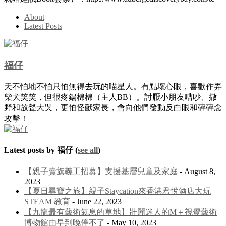
About
Latest Posts
福仔
天不怕地不怕只怕無得去玩的喵星人。有點壞心眼，喜歡作弄
柴犬笑笑，但很疼鍚棉棉（主人BB）。討厭小朋友嘈吵、撒
野和放聲大哭，更怕怪獸家長，會向他們發動反白眼和碎碎念
攻擊！
Latest posts by 福仔
(
see all
)
【親子賣旗義工招募】支援基層兒童及家庭
- August 8,
2023
【夏日尋寶之旅】親子Staycation來香港君悅酒店大玩
STEAM 教育
- June 22, 2023
【九龍最有藝術氣息的草地】壯麗迷人的M＋視覺藝術
博物館由早到晚停不了
- May 10, 2023