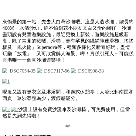
來愉景的第一站，先去大白灣沙灘吧。這是人造沙灘，總長約
400米，水清沙幼，絕不怕划花小朋友又白又滑的腳仔！沙灘
盡頭設有兒童遊樂設施，最近更換上新裝，
遊樂設施超級新
潮，除了常見的鞦韆、滑梯，更有罕見的繩網陣連滑梯、搖搖
板及「風火輪」Supernova等，種類多樣化又新奇好玩，盡情
玩樂「放電」，又可欣賞醉人海景。
嘩！真係引死人～可能係
香港唯一一個真沙灘遊樂場！！
呢度又設有更衣室及淋浴間，和泰式休憩亭，人流比起南區和
西貢一眾沙灘整為少，渡假感滿分。
沙灘上設有免費沙灘傘及沙灘椅，可免費使用，但當
然是先到先得啦！
廣告