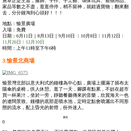
無章正是王道，服飾、手作、手工藝、環保玩具、寵物用品、
家品等數之不盡，逛逛停停，稍不留神，就錯過寶物；翻來翻
去，分分鐘淘到心頭好！！！
地點：愉景廣場
入場：免費
日期：6月11日｜8月13日｜9月10日 ︳10月8日︱11月12日
︱
11月26日︱12月10日
時間：上午11時至下午6時
3.
愉景北商場
愉景灣北部以意大利式的鐘樓為中心點，廣場上擺滿了插布太
陽傘的桌椅，供人休憩。逛了一天，腳踝有點累，不妨在超市
買一杯果汁，坐於一旁，靜聽餐廳傳來的音樂，欣賞海天一色
的遼闊景致。鐘樓的底部是噴水池，定時定點會噴灑出不同形
態的流水，配上昏光的射燈，份外迷人。
廣告
0