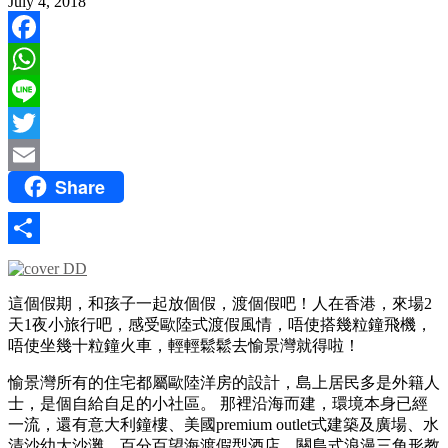
July 4, 2018
Facebook
WhatsApp
Line
Twitter
Share
Email
Share
這個假期，和孩子一起放個假，渡個假吧！人在香港，來場2
天1夜小旅行吧，感受歐陸式渡假風情，唔使搭幾粒鐘飛機，
唔使坐幾十粒鐘火車，輕輕鬆鬆去愉景灣就得啦！
愉景灣所有的住宅都屬歐陸洋房的設計，島上居民多是外籍人
士，是個自給自足的小社區。 那裡沿海而建，環境本身已經
一流，還有意大利鐘樓、美國premium outlet式建築及廣場、水
清沙幼大沙灘、百分百望海渡假型酒店、關島式浪漫三角形教