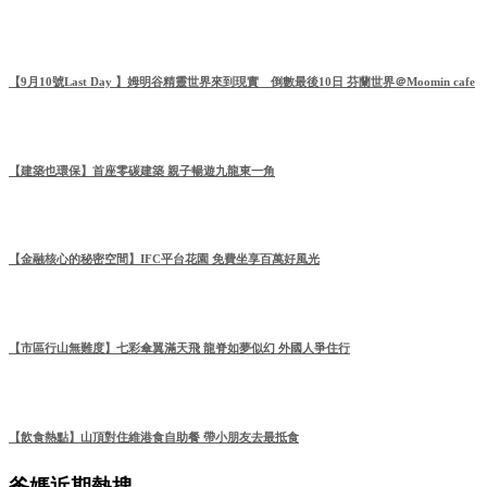
【9月10號Last Day 】姆明谷精靈世界來到現實 倒數最後10日 芬蘭世界＠Moomin cafe
【建築也環保】首座零碳建築 親子暢遊九龍東一角
【金融核心的秘密空間】IFC平台花園 免費坐享百萬好風光
【市區行山無難度】七彩傘翼滿天飛 龍脊如夢似幻 外國人爭住行
【飲食熱點】山頂對住維港食自助餐 帶小朋友去最抵食
爸媽近期熱搜