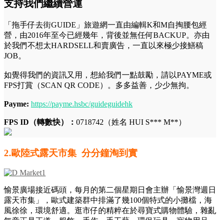
支持我們繼續營運
「拖手仔去街GUIDE」旅遊網一直由編輯K和M自掏腰包經
營，由2016年至今已經幾年，背後並無任何BACKUP。亦由
於我們不想太HARDSELL和賣廣告，一直以來極少接鱔稿
JOB。
如覺得我們的資訊又用，想給我們一點鼓勵，請以PAYME或
FPS打賞（SCAN QR CODE）。多多益善，少少無拘。
Payme:
https://payme.hsbc/guideguidehk
FPS ID（轉數快）：
0718742（姓名 HUI S*** M**）
2.
歐陸式露天市集 分分鐘
淘到實
愉景廣場接近碼頭，每月的第二個星期日會主辦「愉景灣週日
露天市集」，歐式建築群中排滿了幾100個特式的小攤檔，海
風徐徐，環境舒適。逛市仔的精粹在於尋寶式購物體驗，雜亂