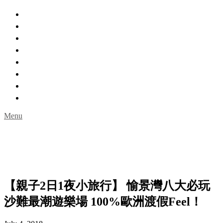
主頁
親親自然
城市角落
室內玩樂
一日遊
限時活動
名人專訪
Guideguidehk購物網
Menu
【親子2日1夜小旅行】 愉景灣八大必玩
沙難最潮遊樂場 100%歐洲渡假Feel！