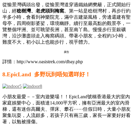
從愉景灣碼頭出發，從愉景灣道穿過鐵絲網樊籬，正式開始行
山，經
稔樹灣、老虎頭到梅窩
。第一站是稔樹灣村，再步行約
半多小時，會看到神樂院充，滿中古建築風格，旁邊還建有聖
母亭，四周樹影婆娑，環境幽靜。續行至最高點的觀景亭，一
覽整個坪洲、並可眺望長洲，甚至南丫島。慢慢步行至銀礦
灣，沿沙灘盡頭走入梅窩碼頭。帶著小朋友，全程約3小時，
難度不大，初小以上也能步行，視乎體力。
廣告
詳情：http://www.oasistrek.com/dbay.php
8.EpicLand 多野玩到唔知選咩好！
小朋友最愛－－室內遊樂場！！EpicLand號稱香港最大的室內
家庭娛樂中心，面積達14,000平方呎，擁有亞洲最大的室內滑
梯，還有迷你高爾夫、彈床、攀石⋯⋯但假日時，大量小朋友
聚集玩耍，人流頗多，若孩子只有兩三歲，家長一家要好好看
著，以勉被撞傷。