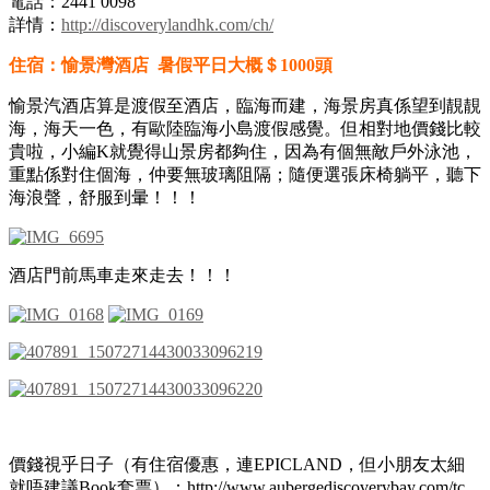
電話：2441 0098
詳情：
http://discoverylandhk.com/ch/
住宿：愉景灣酒店 暑假平日大概＄1000頭
愉景汽酒店算是渡假至酒店，臨海而建，海景房真係望到靚靚
海，海天一色，有歐陸臨海小島渡假感覺。但相對地價錢比較
貴啦，小編K就覺得山景房都夠住，因為有個無敵戶外泳池，
重點係對住個海，仲要無玻璃阻隔；隨便選張床椅躺平，聽下
海浪聲，舒服到暈！！！
酒店門前馬車走來走去！！！
價錢視乎日子（有住宿優惠，連EPICLAND，但小朋友太細
就唔建議Book套票）：http://www.aubergediscoverybay.com/tc