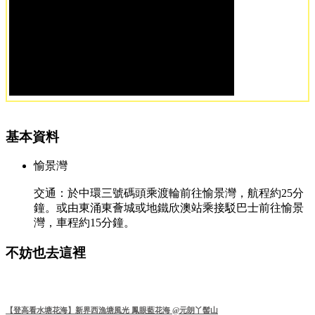
基本資料
愉景灣
交通：於中環三號碼頭乘渡輪前往愉景灣，航程約25分
鐘。或由東涌東薈城或地鐵欣澳站乘接駁巴士前往愉景
灣，車程約15分鐘。
不妨也去這裡
【登高看水塘花海】新界西漁塘風光 鳳眼藍花海 @元朗丫髻山