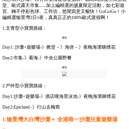
堂、歐式露天市集......加上編精選的盛夏限定活動，如七彩遊
宮、轉不停彩色球、工作坊，悠閒寫意又暢快！GoGoGo！小
編精選愉景灣2日1夜，真真正正的100%歐式渡假啊！
1.文青型小寶寶路線：
廣告
Day1: 沙灘+遊樂場-》教堂－》海傍－》夜晚海濱睇煙花
Day2:市集-》看海-》中央公園野餐
廣告
2.戶外型小寶寶路線：
Day1:沙灘+遊樂場-》酒店嘆海景泳池-》夜晚海濱睇煙花
Day2:Epicland -》行山去梅窩
1.愉景灣大白灣沙灘＋ 全港唯一沙灘兒童遊樂場