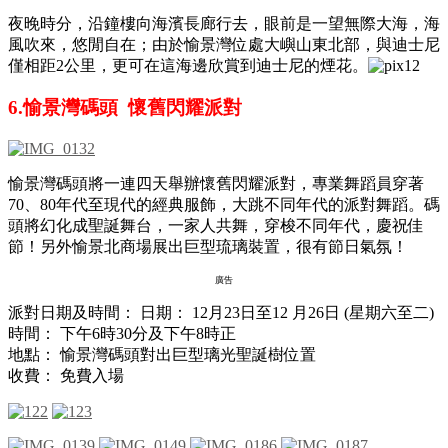
夜晚時分，沿鐘樓向海濱長廊行去，眼前是一望無際大海，海
風吹來，悠閒自在；由於愉景灣位處大嶼山東北部，與迪士尼
僅相距2公里，更可在這海邊欣賞到迪士尼的煙花。
6.愉景灣碼頭 懷舊閃耀派對
愉景灣碼頭將一連四天舉辦懷舊閃耀派對，專業舞蹈員穿著
70、80年代至現代的經典服飾，大跳不同年代的派對舞蹈。碼
頭將幻化成聖誕舞台，一家人共舞，穿梭不同年代，慶祝佳
節！另外
愉景北商場展出巨型琉璃裝置，很有節日氣氛！
廣告
派對日期及時間： 日期： 12月23日至12 月26日 (星期六至二)
時間： 下午6時30分及下午8時正
地點： 愉景灣碼頭對出巨型璃光聖誕樹位置
收費： 免費入場