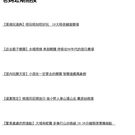
【逐個玩過夠】唔玩唔知咁好玩 10大唔使錢遊樂場
【必去親子樂園】水桶滑梯 車胎鞦韆 停留在90年代的假日農場
【室內玩樂天堂】小朋友一定要去的樂園 智樂遊戲萬象館
【盛夏限定】樹屋田莊開放日 做小野人泰山通山走 攀原始樹屋
【驚喜處處的郊遊點】大埔烏蛟騰 多條行山步路線 20-30分鐘順便賞楓秘點