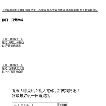
【區區都有好公園】前身是平山石礦場 岩石主題遊樂場 隱身屋邨中 爬上爬落最好玩
假日一日遊路線
【兩三歲BB仔一日
遊2】馬鞍山神秘玩
點 穿越龍貓隧道
【兩三歲BB仔一日
遊3】玩著沙走入隱
世小村 西貢麻南笏
週末去哪兒玩？輸入電郵，訂閱我們吧！
獲取最好玩一日遊資訊：
訂閱