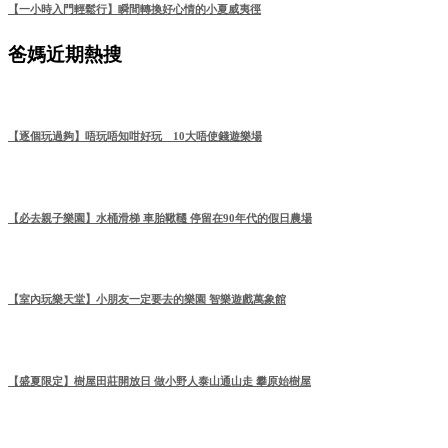
【一小時入門輕鬆行】瞬間轉換好心情的小夏威夷徑
爸媽近期熱搜
【逐個玩過夠】唔玩唔知咁好玩 10大唔使錢遊樂場
【必去親子樂園】水桶滑梯 車胎鞦韆 停留在90年代的假日農場
【室內玩樂天堂】小朋友一定要去的樂園 智樂遊戲萬象館
【盛夏限定】樹屋田莊開放日 做小野人泰山通山走 攀原始樹屋