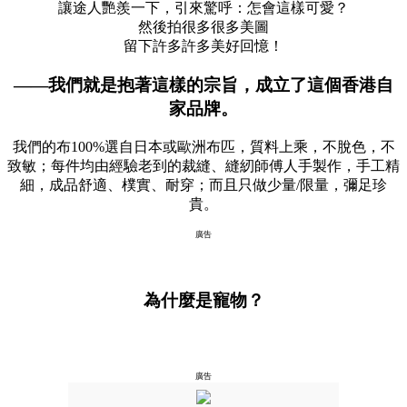
讓途人艷羨一下，引來驚呼：怎會這樣可愛？
然後拍很多很多美圖
留下許多許多美好回憶！
——我們就是抱著這樣的宗旨，成立了這個香港自
家品牌。
我們的布100%選自日本或歐洲布匹，質料上乘，不脫色，不
致敏；每件均由經驗老到的裁縫、縫紉師傅人手製作，手工精
細，成品舒適、樸實、耐穿；而且只做少量/限量，彌足珍
貴。
廣告
為什麼是寵物？
廣告