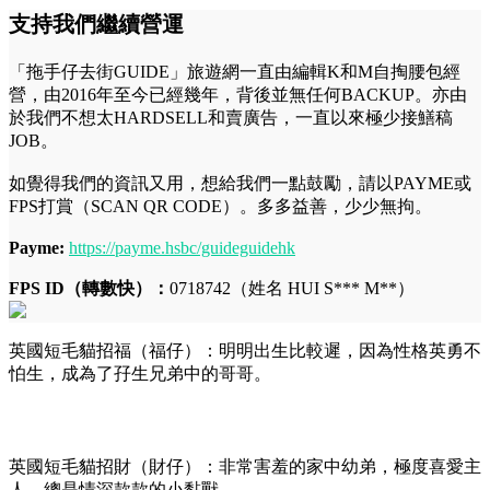
支持我們繼續營運
「拖手仔去街GUIDE」旅遊網一直由編輯K和M自掏腰包經
營，由2016年至今已經幾年，背後並無任何BACKUP。亦由
於我們不想太HARDSELL和賣廣告，一直以來極少接鱔稿
JOB。
如覺得我們的資訊又用，想給我們一點鼓勵，請以PAYME或
FPS打賞（SCAN QR CODE）。多多益善，少少無拘。
Payme:
https://payme.hsbc/guideguidehk
FPS ID（轉數快）：
0718742（姓名 HUI S*** M**）
英國短毛貓招福（福仔）：明明出生比較遲，因為性格英勇不
怕生，成為了孖生兄弟中的哥哥。
英國短毛貓招財（財仔）：非常害羞的家中幼弟，極度喜愛主
人，總是情深款款的小黏獸。