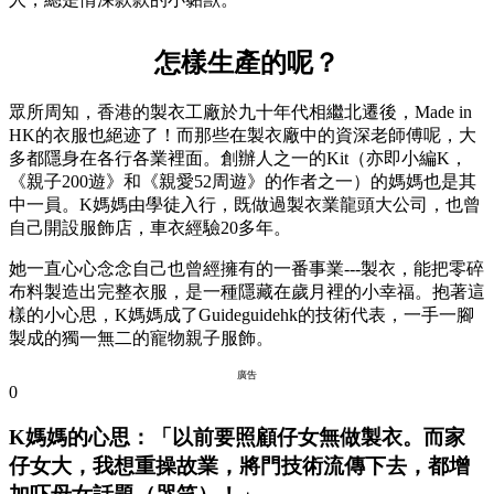
怎樣生產的呢？
眾所周知，香港的製衣工廠於九十年代相繼北遷後，Made in
HK的衣服也絕迹了！而那些在製衣廠中的資深老師傅呢，大
多都隱身在各行各業裡面。創辦人之一的Kit（亦即小編K，
《親子200遊》和《親愛52周遊》的作者之一）的媽媽也是其
中一員。K媽媽由學徒入行，既做過製衣業龍頭大公司，也曾
自己開設服飾店，車衣經驗20多年。
她一直心心念念自己也曾經擁有的一番事業---製衣，能把零碎
布料製造出完整衣服，是一種隱藏在歲月裡的小幸福。抱著這
樣的小心思，K媽媽成了Guideguidehk的技術代表，一手一腳
製成的獨一無二的寵物親子服飾。
廣告
0
K媽媽的心思：「以前要照顧仔女無做製衣。而家
仔女大，我想重操故業，將門技術流傳下去，都增