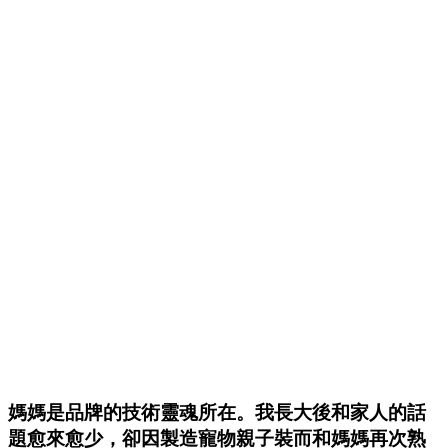
媽媽是品牌的技術靈魂所在。我長大後和家人的話
題愈來愈少，卻因製造寵物親子裝而和媽媽再次熟