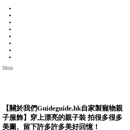
主頁
親親自然
城市角落
室內玩樂
一日遊
限時活動
名人專訪
Guideguidehk購物網
Menu
【關於我們Guideguide.hk自家製寵物親
子服飾】穿上漂亮的親子裝 拍很多很多
美圖、留下許多許多美好回憶！