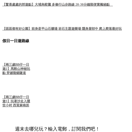
【驚喜處處的郊遊點】大埔烏蛟騰 多條行山步路線 20-30分鐘順便賞楓秘點
【區區都有好公園】前身是平山石礦場 岩石主題遊樂場 隱身屋邨中 爬上爬落最好玩
假日一日遊路線
【兩三歲BB仔一日
遊2】馬鞍山神秘玩
點 穿越龍貓隧道
【兩三歲BB仔一日
遊3】玩著沙走入隱
世小村 西貢麻南笏
週末去哪兒玩？輸入電郵，訂閱我們吧！