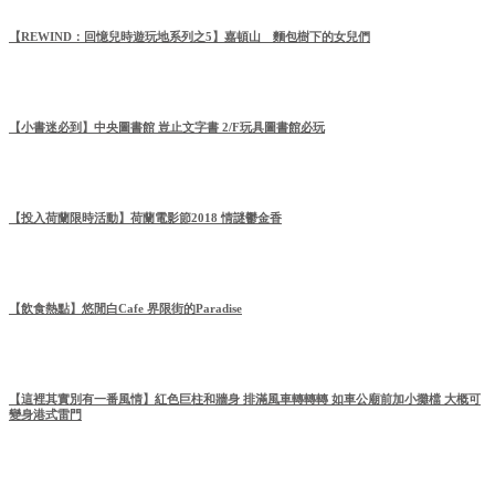
【REWIND：回憶兒時遊玩地系列之5】嘉頓山 麵包樹下的女兒們
【小書迷必到】中央圖書館 豈止文字書 2/F玩具圖書館必玩
【投入荷蘭限時活動】荷蘭電影節2018 情謎鬱金香
【飲食熱點】悠閒白Cafe 界限街的Paradise
【這裡其實別有一番風情】紅色巨柱和牆身 排滿風車轉轉轉 如車公廟前加小攤檔 大概可
變身港式雷門