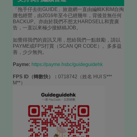
「拖手仔去街GUIDE」旅遊網一直由編輯K和M自掏
腰包經營，由2016年至今已經幾年，背後並無任何
BACKUP。亦由於我們不想太HARDSELL和賣廣
告，一直以來極少接鱔稿JOB。
如覺得我們的資訊又用，想給我們一點鼓勵，請以
PAYME或FPS打賞（SCAN QR CODE）。多多益
善，少少無拘。
Payme:
https://payme.hsbc/guideguidehk
FPS ID（轉數快）：
0718742（姓名 HUI S***
M**）