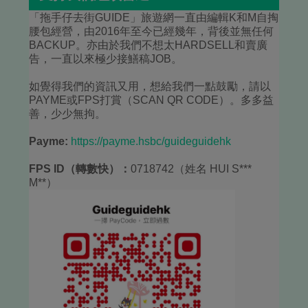
「拖手仔去街GUIDE」旅遊網一直由編輯K和M自掏
腰包經營，由2016年至今已經幾年，背後並無任何
BACKUP。亦由於我們不想太HARDSELL和賣廣
告，一直以來極少接鱔稿JOB。
如覺得我們的資訊又用，想給我們一點鼓勵，請以
PAYME或FPS打賞（SCAN QR CODE）。多多益
善，少少無拘。
Payme:
https://payme.hsbc/guideguidehk
FPS ID（轉數快）：
0718742（姓名 HUI S***
M**）