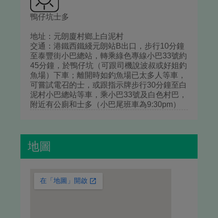
鴨仔坑士多
地址：元朗廈村鄉上白泥村
交通：港鐵西鐵綫元朗站B出口，步行10分鐘
至泰豐街小巴總站，轉乘綠色專線小巴33號約
45分鐘，於鴨仔坑（可跟司機說波叔或好姐釣
魚場）下車；離開時如釣魚場已太多人等車，
可嘗試電召的士，或跟指示牌步行30分鐘至白
泥村小巴總站等車，乘小巴33號及白色村巴，
附近有公廁和士多（小巴尾班車為9:30pm）
地圖