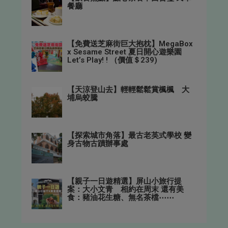
餐廳
【免費送芝麻街巨大抱枕】MegaBox
x Sesame Street 夏日開心遊樂園
Let’s Play! ! （價值＄239)
【天涼登山去】輕輕鬆鬆賞楓楓 大
埔烏蛟騰
【探索城市角落】最古老英式學校 變
身古物古蹟辦事處
【親子一日遊精選】屏山小旅行提
案：大小文青 相約在周末 還有美
食：豬油花生糖、無名茶檔⋯⋯