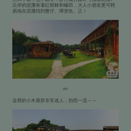
沿岸的泥灘有著紅樹林和蠔田，大人小朋友更可輕
易地在泥灘找到蟹仔、彈塗魚。正！
廣告
這裡的小木屋群非常迷人，拍照一流～～