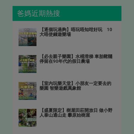
爸媽近期熱搜
【逐個玩過夠】唔玩唔知咁好玩 10
大唔使錢遊樂場
【必去親子樂園】水桶滑梯 車胎鞦韆
停留在90年代的假日農場
【室內玩樂天堂】小朋友一定要去的
樂園 智樂遊戲萬象館
【盛夏限定】樹屋田莊開放日 做小野
人泰山通山走 攀原始樹屋