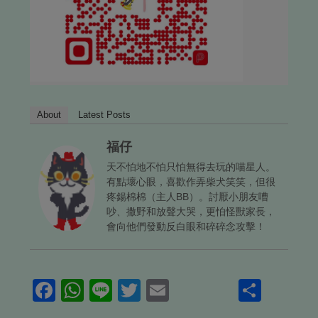
About
Latest Posts
福仔
天不怕地不怕只怕無得去玩的喵星人。
有點壞心眼，喜歡作弄柴犬笑笑，但很
疼鍚棉棉（主人BB）。討厭小朋友嘈
吵、撒野和放聲大哭，更怕怪獸家長，
會向他們發動反白眼和碎碎念攻擊！
Facebook
WhatsApp
Line
Twitter
Email
Shar