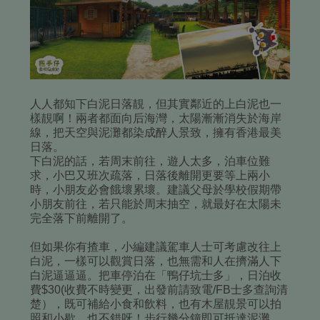
人人都知下白泥日落靚，但其實鄰近的上白泥也一
樣靚啊！兩者都面向后海灣，太陽漸漸消失於海岸
線，把天空與泥灘都染成醉人景致，擁有香港最美
日落。
下白泥的話，若周末前往，遊人太多，泊車位難
求，小巴又班次疏落，日落後離開更要等上兩小
時，小朋友必會餓壞累壞。建議父母於學校假期帶
小朋友前往，若只能於周末抽空，就最好在太陽未
完全落下前離開了。
但如果你有揸車，小編建議駕車人士可考慮改往上
白泥，一樣可以觀賞日落，也無需和人在擠滿人下
白泥逼逼逼。把車停泊在「鴨仔坑士多」，日泊收
費$30(收費不時變更，出發前請致電/FB士多查詢清
楚），既可補給小食和飲料，也有木屋靚景可以拍
照和小歇，也不錯呀！步行幾分鐘即可抵達泥灘。