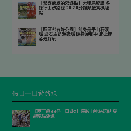
【驚喜處處的郊遊點】大埔烏蛟騰 多
條行山步路線 20-30分鐘順便賞楓秘
點
【區區都有好公園】前身是平山石礦
場 岩石主題遊樂場 隱身屋邨中 爬上爬
落最好玩
假日一日遊路線
【兩三歲BB仔一日遊2】馬鞍山神秘玩點 穿
越龍貓隧道