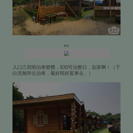
廣告
入口己寫明泊車變費，$30可泊整日，划算啊！（下
白泥無咩位泊車，最好唔好駕車去。）