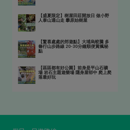
【盛夏限定】樹屋田莊開放日 做小野
人泰山通山走 攀原始樹屋
【驚喜處處的郊遊點】大埔烏蛟騰 多
條行山步路線 20-30分鐘順便賞楓秘
點
【區區都有好公園】前身是平山石礦
場 岩石主題遊樂場 隱身屋邨中 爬上爬
落最好玩