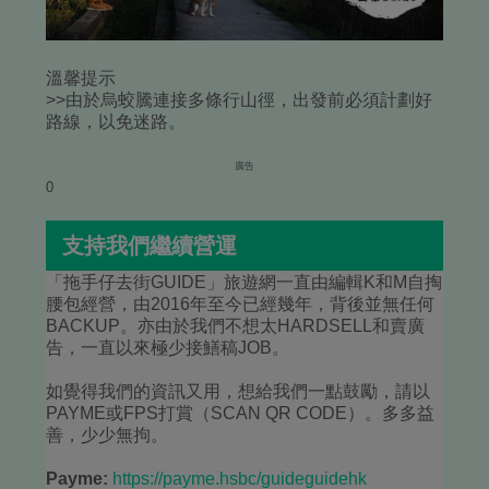
溫馨提示
>>由於烏蛟騰連接多條行山徑，出發前必須計劃好
路線，以免迷路。
廣告
0
支持我們繼續營運
「拖手仔去街GUIDE」旅遊網一直由編輯K和M自掏
腰包經營，由2016年至今已經幾年，背後並無任何
BACKUP。亦由於我們不想太HARDSELL和賣廣
告，一直以來極少接鱔稿JOB。
如覺得我們的資訊又用，想給我們一點鼓勵，請以
PAYME或FPS打賞（SCAN QR CODE）。多多益
善，少少無拘。
Payme:
https://payme.hsbc/guideguidehk