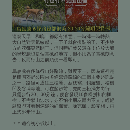
這幾天早上和晚上都頗有涼意，一時涼一時轉熱，
大自然對天氣敏感，一下子就會換裝的了。不少地
方的花都突然開了，但同時紅葉又還在！位於大埔
的烏蛟騰也是個賞楓好地方，但不用為了賞楓刻意
去，反而行山之前順便一看即可。
烏蛟騰
有多條行山好路線，難度不一。因為這裡是
是船灣郊野公園內多條郊遊路線的三個主要起訖點
之一，路徑可通往三椏灞、荔枝窩、鎖羅盤、榕樹
凹及谷埔等地。可在起步前，先
向三椏涌方向行，
只需步行20、30分鐘，便會發現10多棵拼排的楓
樹，不需攀山涉水，亦不怕小朋友體力不支，輕輕
鬆鬆即可看到滿滿的紅楓葉。睇完楓，影完相，再
正式起步行山。
＊＊適合初小或以上。