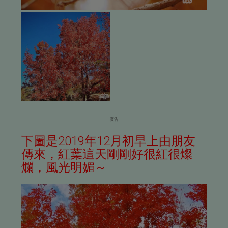
廣告
下圖是2019年12月初早上由朋友
傳來，紅葉這天剛剛好很紅很燦
爛，風光明媚～