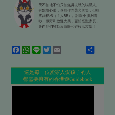
天不怕地不怕只怕無得去玩的喵星人。
有點壞心眼，喜歡作弄柴犬笑笑，但很
疼鍚棉棉（主人BB）。討厭小朋友嘈
吵、撒野和放聲大哭，更怕怪獸家長，
會向他們發動反白眼和碎碎念攻擊！
Facebook
WhatsApp
Line
Twitter
Email
Shar
這是每一位愛家人愛孩子的人
都需要擁有的香港遊Guidebook