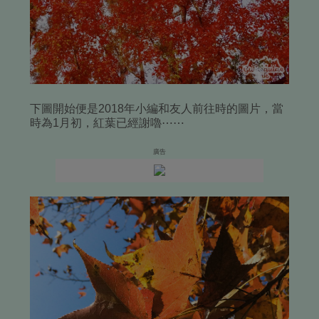
下圖開始便是2018年小編和友人前往時的圖片，當
時為1月初，紅葉已經謝嚕⋯⋯
廣告