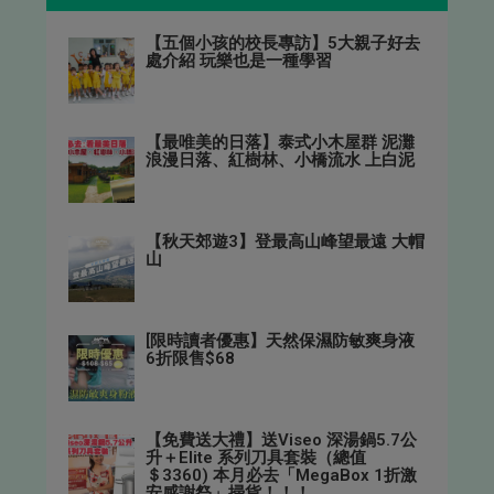
【五個小孩的校長專訪】5大親子好去
處介紹 玩樂也是一種學習
【最唯美的日落】泰式小木屋群 泥灘
浪漫日落、紅樹林、小橋流水 上白泥
【秋天郊遊3】登最高山峰望最遠 大帽
山
[限時讀者優惠】天然保濕防敏爽身液
6折限售$68
【免費送大禮】送Viseo 深湯鍋5.7公
升＋Elite 系列刀具套裝（總值
＄3360) 本月必去「MegaBox 1折激
安感謝祭」掃貨！！！