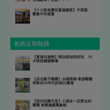
【十八區免費兒童遊戲室】中西區
聚集中外孩童
爸媽近期熱搜
【逐個玩過夠】唔玩唔知咁好玩 10
大唔使錢遊樂場
【必去親子樂園】水桶滑梯 車胎鞦韆
停留在90年代的假日農場
【室內玩樂天堂】小朋友一定要去的
樂園 智樂遊戲萬象館