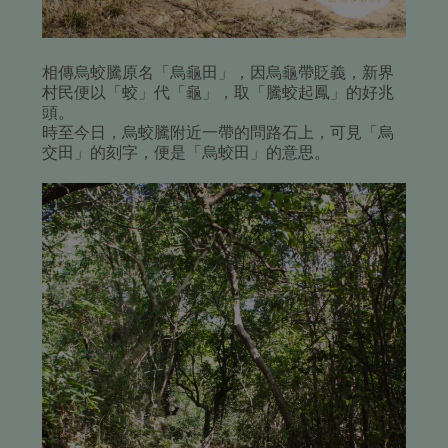
相傳烏蛟騰原名「烏龜田」，因烏龜帶貶義，新界
村民便以「蛟」代「龜」，取「騰蛟起鳳」的好兆
頭。
時至今日，烏蛟騰附近一帶的問路石上，可見「烏
交田」的刻字，便是「烏蛟田」的意思。