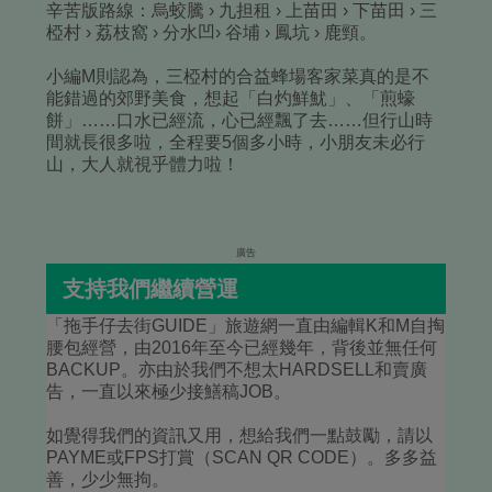
辛苦版路線：烏蛟騰 › 九担租 › 上苗田 › 下苗田 › 三
椏村 › 荔枝窩 › 分水凹› 谷埔 › 鳳坑 › 鹿頸。
小編M則認為，三椏村的合益蜂場客家菜真的是不
能錯過的郊野美食，想起「白灼鮮魷」、「煎蠔
餅」……口水已經流，心已經飄了去……
但行山時
間就長很多啦，全程要5個多小時，小朋友未必行
山，大人就視乎體力啦！
廣告
支持我們繼續營運
「拖手仔去街GUIDE」旅遊網一直由編輯K和M自掏
腰包經營，由2016年至今已經幾年，背後並無任何
BACKUP。亦由於我們不想太HARDSELL和賣廣
告，一直以來極少接鱔稿JOB。
如覺得我們的資訊又用，想給我們一點鼓勵，請以
PAYME或FPS打賞（SCAN QR CODE）。多多益
善，少少無拘。