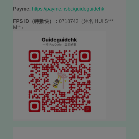
Payme:
https://payme.hsbc/guideguidehk
FPS ID（轉數快）：
0718742（姓名 HUI S***
M**）