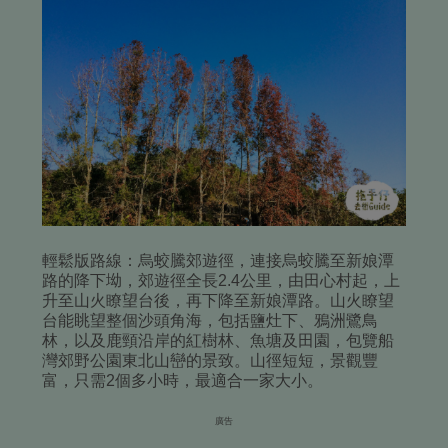
輕鬆版路線：烏蛟騰郊遊徑，連接烏蛟騰至新娘潭
路的降下坳，郊遊徑全長2.4公里，由田心村起，上
升至山火瞭望台後，再下降至新娘潭路。山
火瞭望
台能眺望整個沙頭角海，包括鹽灶下、鴉洲鷺鳥
林，以及鹿頸沿岸的紅樹林、魚塘及田園，包覽船
灣郊野公園東北山巒的景致。
山徑短短，景觀豐
富，只需2個多小時，最適合一家大小。
廣告