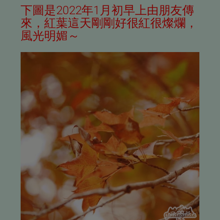
下圖是2022年1月初早上由朋友傳
來，紅葉這天剛剛好很紅很燦爛，
風光明媚～