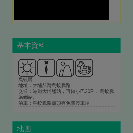
基本資料
烏蛟騰
地址：大埔船灣烏蛟騰路
交通：港鐵大埔墟站，再轉小巴20R， 烏蛟騰
為總站。
泊車：烏蛟騰路盡頭有免費停車場
地圖